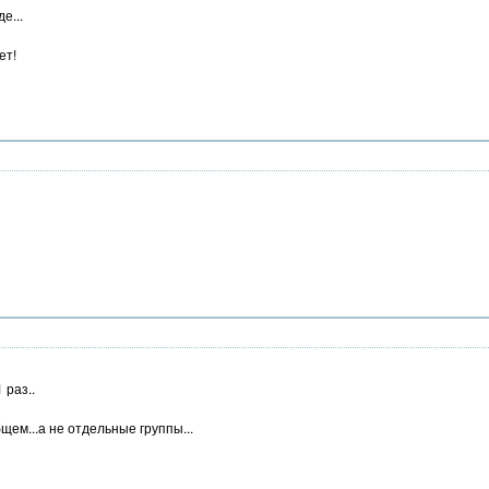
е...
ет!
 раз..
щем...а не отдельные группы...