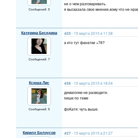
не о чем разговаривать.
я высказала свое мнение.кому что не нрав
Сообщений: 5
Катерина Беседина
#25
- 15 марта 2015 в 11:38
а кто тут фанатки +76?
Сообщений: 7
Ксюша Лис
#26
- 15 марта 2015 в 18:04
демагогию не разводите.
пиши по теме
фоКатя: чуть выше.
Сообщений: 5
Кирилл Белоусов
#27
- 15 марта 2015 в 21:27