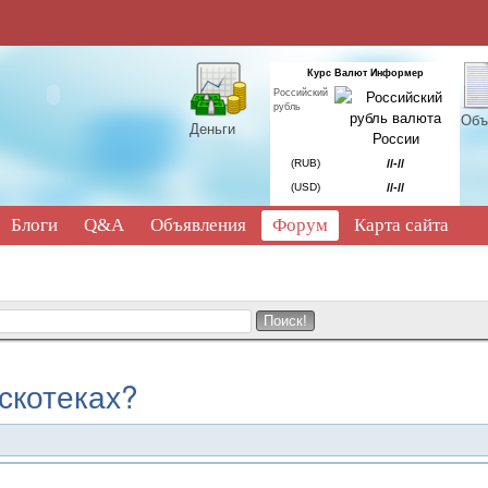
Курс Валют Информер
Российский
рубль
Объ
Деньги
(RUB)
//-//
(USD)
//-//
Блоги
Q&A
Объявления
Форум
Карта сайта
скотеках?