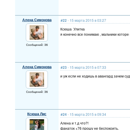
Алена Симонова
#22
- 15 марта 2015 в 03:27
Ксюша Улитка
я конечно все понимаю , мальчики которе 
Сообщений: 36
Алена Симонова
#23
- 15 марта 2015 в 07:33
и уж если не ходишь в авангард зачем су
Сообщений: 36
Ксюша Лис
#24
- 15 марта 2015 в 09:34
Алена и т.д что?!
фанаток +76 прошу не беспокоить.