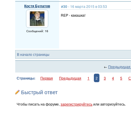
Костя Булатов
#30
- 16 марта 2015 в 03:53
REP - какашка!
Сообщений: 16
В начало страницы
←
Предыдущая
Страницы:
Первая
Предыдущая
1
2
3
4
5
С
Быстрый ответ
Чтобы писать на форуме,
зарегистрируйтесь
или авторизуйтесь.