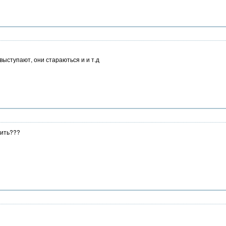
выступают, они стараються и и т.д
дить???