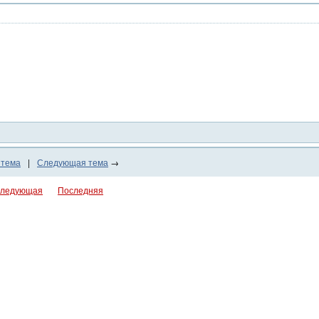
 тема
|
Следующая тема
→
ледующая
Последняя