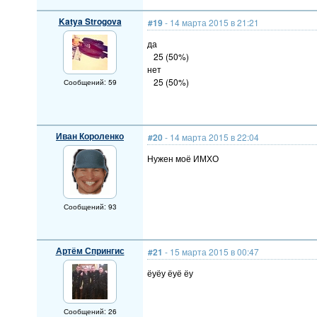
Katya Strogova
#19
- 14 марта 2015 в 21:21
да
25 (50%)
нет
25 (50%)
Сообщений: 59
Иван Короленко
#20
- 14 марта 2015 в 22:04
Нужен моё ИМХО
Сообщений: 93
Артём Спрингис
#21
- 15 марта 2015 в 00:47
ёуёу ёуё ёу
Сообщений: 26