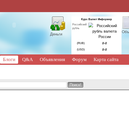
Курс Валют Информер
Российский
рубль
Объ
Деньги
(RUB)
//-//
(USD)
//-//
Блоги
Q&A
Объявления
Форум
Карта сайта