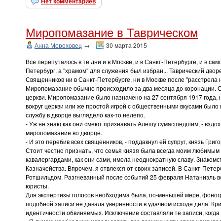
Нет комментариев
Миропомазание в Таврическом
Анна Мороховец
→
30 марта 2015
Все перепуталось в те дни и в Москве, и в Санкт-Петербурге, и в
Петербург, а "храмом" для служения был избран... Таврический дворе
Священников ни в Санкт-Петербурге, ни в Москве после "расстрела
Миропомазание обычно происходило за два месяца до коронации. С
церкви. Миропомазание было назначено на 27 сентября 1917 года, 
вокруг церкви или же простой игрой с общественными вкусами было 
службу в дворце выглядело как-то нелепо.
- Уж не знаю как они смеют признавать Алешу сумасшедшим, - вздо
миропомазание во дворце.
- И это перебив всех священников, - поддакнул ей супруг, князь Григ
Стоит честно признать, что семья князя была всегда моим любимым 
кавалергардами, как они сами, имела неоднократную славу. Знаком
Казначейства. Впрочем, я отвлекся от своих записей. В Санкт-Пе
Ротшильдом. Разгневанный после событий 25 февраля Натаниэль вся
юристы.
Для экспертизы голосов необходима была, по-меньшей мере, фоно
подобной записи не давала уверенности в удачном исходе дела. К
идентичности обвиняемых. Исключение составляли те записи, когда 