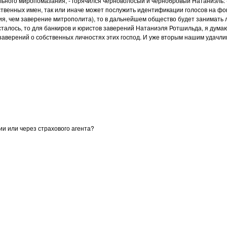
ельного миропомазания, - горячился черноволосый и чернобровый Натаниэль:
твенных имен, так или иначе может послужить идентификации голосов на фо
ия, чем заверение митрополита), то в дальнейшем общество будет занимать 
осталось, то для банкиров и юристов заверений Натаниэля Ротшильда, я дум
заверений о собственных личностях этих господ. И уже вторым нашим удачли
ии или через страхового агента?