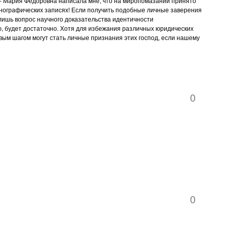
 - Мария Федоровна написала мне, что на миропомазании принято
нографических записях! Если получить подобные личные заверения
лишь вопрос научного доказательства идентичности
аю, будет достаточно. Хотя для избежания различных юридических
вым шагом могут стать личные признания этих господ, если нашему
0
0