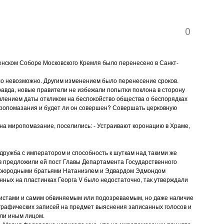
0
щенском Соборе Московского Кремля было перенесено в Санкт-
ыло невозможно. Другим изменением было перенесение сроков.
авда, новые правители не избежали попытки поклона в сторону
влением даты откликом на беспокойство общества о беспорядках
 миропомазания и будет ли он совершен? Совершать церковную
на миропомазание, поселились: - Устраивают коронацию в Храме,
 дружба с императором и способность к шуткам над такими же
сов предложили ей пост Главы Департамента Государственного
и двоюродными братьями Натаниэлем и Эдвардом Эдмондом
нных на пластинках Георга V было недостаточно, так утверждали
ристами и самим обвиняемым или подозреваемым, но даже наличие
графических записей на предмет выяснения записанных голосов и
или иным лицом.