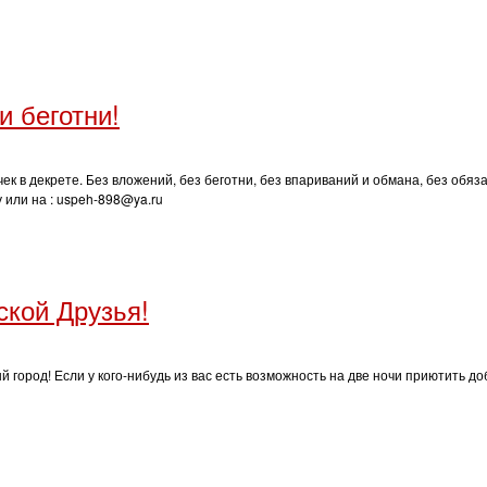
и беготни!
 в декрете. Без вложений, без беготни, без впариваний и обмана, без обяза
 или на : uspeh-898@ya.ru
ской Друзья!
 город! Если у кого-нибудь из вас есть возможность на две ночи приютить 