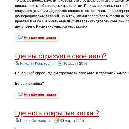
- Я думаю необходимо использовать все возможности этого удивит
представлять себя перед митрополитом. Посему произнесение собс
получится (а Мария Федоровна полагала, что нет большего заверен
фонографических записей. Ну а так, как митрополитов в России не 
проблем мне лучше иметь еще двух или трех свидетелей событий и 
другу, князю Распутину удастся его задумка.
Нет комментариев
Где вы страхуете своё авто?
Николай Копытов
→
30 марта 2015
Небольшой опрос - где вы страховали своё авто, в страховой компан
Есть ли разница?
Нет комментариев
Где есть открытые катки ?
Павел Свежаев
→
30 марта 2015