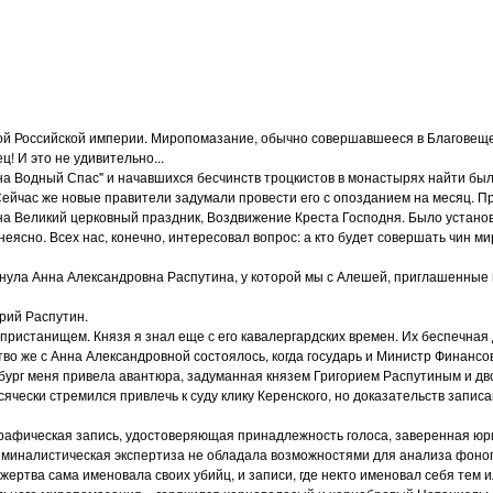
 самой Российской империи. Миропомазание, обычно совершавшееся в Благове
ц! И это не удивительно...
 на Водный Спас" и начавшихся бесчинств троцкистов в монастырях найти б
ейчас же новые правители задумали провести его с опозданием на месяц. Пр
на Великий церковный праздник, Воздвижение Креста Господня. Было устано
неясно. Всех нас, конечно, интересовал вопрос: а кто будет совершать чин
хнула Анна Александровна Распутина, у которой мы с Алешей, приглашенные 
орий Распутин.
пристанищем. Князя я знал еще с его кавалергардских времен. Их беспечная
ство же с Анна Александровной состоялось, когда государь и Министр Финан
тербург меня привела авантюра, задуманная князем Григорием Распутиным 
чески стремился привлечь к суду клику Керенского, но доказательств записа
графическая запись, удостоверяющая принадлежность голоса, заверенная ю
риминалистическая экспертиза не обладала возможностями для анализа фоно
жертва сама именовала своих убийц, и записи, где некто именовал себя тем 