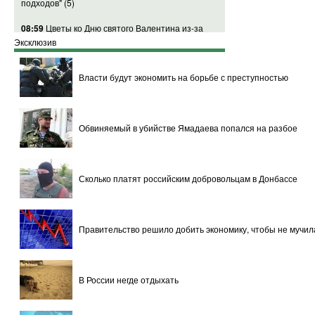
подходов"
(5)
08:59
Цветы ко Дню святого Валентина из-за
проблем рубля подорожали сильнее обычного
Эксклюзив
08:57
Сестра Ляшко воюет за ополченцев
(5)
Власти будут экономить на борьбе с преступностью
08:47
В Госдепе США утверждают, что
российские военные обстреливают Дебальцево
из систем залпового огня
(8)
Обвиняемый в убийстве Ямадаева попался на разбое
08:22
На Камчатку обрушился циклон, в
столице края сошли три лавины
Сколько платят российским добровольцам в Донбассе
07:52
Досрочный ЕГЭ сдают школьники 30
регионов России
07:34
В Мексике переполненный автобус
Правительство решило добить экономику, чтобы не мучил
врезался в поезд, погибли 16 человек
(1)
07:16
Рейтинг пережившей Майдан и
ослабленной военными действиями Украины
В России негде отдыхать
понизили до "мусорного"
(4)
05:35
WSJ: Новые судебные правила ЕС