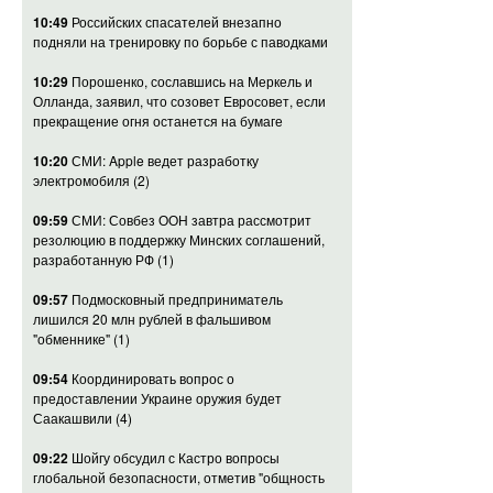
10:49
Российских спасателей внезапно
подняли на тренировку по борьбе с паводками
10:29
Порошенко, сославшись на Меркель и
Олланда, заявил, что созовет Евросовет, если
прекращение огня останется на бумаге
10:20
СМИ: Apple ведет разработку
электромобиля
(2)
09:59
СМИ: Совбез ООН завтра рассмотрит
резолюцию в поддержку Минских соглашений,
разработанную РФ
(1)
09:57
Подмосковный предприниматель
лишился 20 млн рублей в фальшивом
"обменнике"
(1)
09:54
Координировать вопрос о
предоставлении Украине оружия будет
Саакашвили
(4)
09:22
Шойгу обсудил с Кастро вопросы
глобальной безопасности, отметив "общность