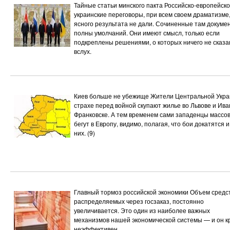
Тайные статьи минского пакта
Российско-европейско
украинские переговоры, при всем своем драматизме
ясного результата не дали. Сочиненные там докуме
полны умолчаний. Они имеют смысл, только если
подкреплены решениями, о которых ничего не сказа
вслух.
Киев больше не убежище
Жители Центральной Укра
страхе перед войной скупают жилье во Львове и Ива
Франковске. А тем временем сами западенцы массо
бегут в Европу, видимо, полагая, что бои докатятся и
них.
(9)
Главный тормоз российской экономики
Объем средст
распределяемых через госзаказ, постоянно
увеличивается. Это один из наиболее важных
механизмов нашей экономической системы — и он к
неэффективен.