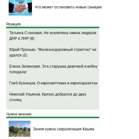
снижают шансы на отмену санкций
Что может остановить новые санкции
04:22
Детский сад РЖД в Карелии подорожал
до 50 тысяч рублей в месяц
(7)
Реакция
03:30
Страны "большой семерки" накажут тех,
Татьяна Становая. Не исключена смена лидеров
кто допустит кровопролитие в Донбассе
(4)
ДНР и ЛНР
(8)
02:20
Fitch понизило рейтинг Альфа-банка
Юрий Пронько. "Железнодорожный стриптиз" не
удался
(2)
01:15
Пьяная судья заснула на выступлении
Обамы
Елена Зелинская. Эта старушка девочкой в войну
голодала!
00:46
В Нигере арестован главарь "Боко Харам"
Глеб Кузнецов. О евроскептиках и европаразитах
00:28
Прокурор в Аргентине предъявил
обвинения президенту
(2)
Николай Ульянов. Кризис добрался до двух
столиц
00:10
Постпред Украины в ООН: Минские
договоренности дают надежду, но будут
трудновыполнимы
Чужое мнение
13.02.2015
Зачем нужна сакрализация Крыма
23:53
Парубий: Украина будет добиваться