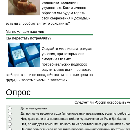
экономике продолжит
ухудшаться. Каким именно
22:20
Каунасский учитель увольняется из-за
образом мы будем терять
антиамериканских записей в Facebook
свои сбережения и доходы, и
есть ли способ хоть что-то сохранить?
22:19
ЦСКА, обыграв хорватский "Медвешчак",
впервые в истории стал чемпионом России по
Мы не узнаем наш мир
хоккею
Как перестать потреблять?
22:16
Реестр НКО — "иностранных агентов"
Создайте миллионам граждан
пополнил пермский фонд "Грани"
условия, при которых они
смогут без всяких
22:14
Вашингтон подтвердил отказ от поставок
потребительских подпорок
оружия на Украину
(1)
ощутить свое истинное место
в обществе, – и не понадобятся ни золотые цепи на
22:06
Консульство РФ в Нью-Йорке ждет
груди, ни золотые часы на запястьях.
официальной информации по экстрадиции
Дринкмана
Опрос
22:00
Эстонский премьер ожидает от РФ новой
эскалации конфликта в Донбассе
(2)
Следует ли России освободить 
Да, и немедленно
21:51
В Мексике ранен россиянин
Да, но после решения суда (и помилования президента, если потребуетс
Нет, даже если она невиновна в гибели журналистов из РФ в Донбассе
21:50
Президент ЦСКА: Легионеры клуба сами
Нет, ее следует обменять на кого-то из арестованных украинскими сило
захотели получать зарплату по
Не определился из-за недостатка проверенной информации по этому де