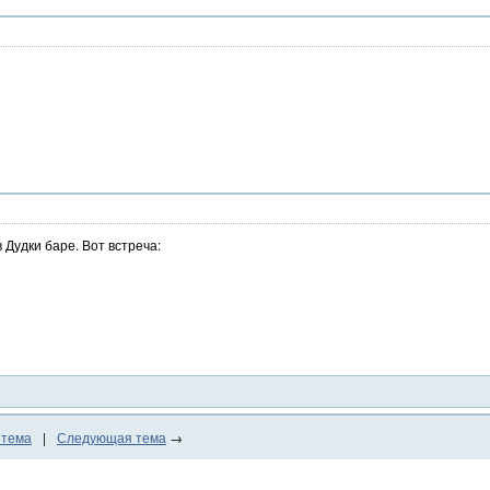
 Дудки баре. Вот встреча:
 тема
|
Следующая тема
→