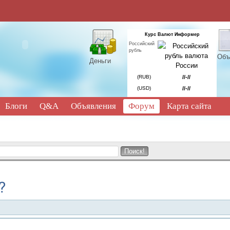
Курс Валют Информер
Российский
рубль
Объ
Деньги
(RUB)
//-//
(USD)
//-//
Блоги
Q&A
Объявления
Форум
Карта сайта
?