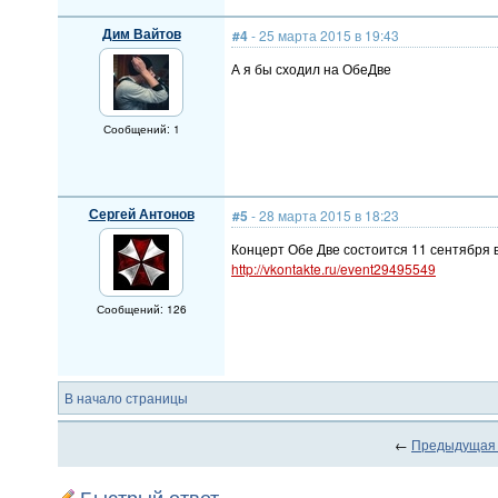
Дим Вайтов
#4
- 25 марта 2015 в 19:43
А я бы сходил на ОбеДве
Сообщений: 1
Сергей Антонов
#5
- 28 марта 2015 в 18:23
Концерт Обе Две состоится 11 сентября в
http://vkontakte.ru/event29495549
Сообщений: 126
В начало страницы
←
Предыдущая
Быстрый ответ