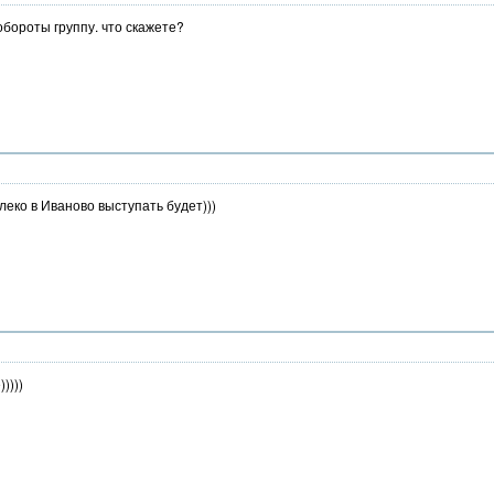
бороты группу. что скажете?
леко в Иваново выступать будет)))
))))