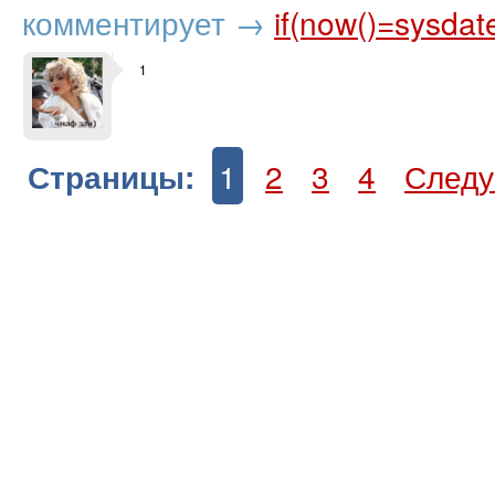
комментирует
→
if(now()=sysdat
1
Страницы:
1
2
3
4
След