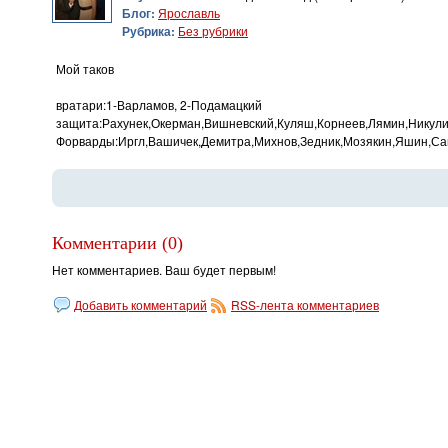
Блог:
Ярославль
Рубрика:
Без рубрики
Мой таков
вратари:1-Варламов, 2-Подамацкий
защита:Рахунек,Окерман,Вишневский,Куляш,Корнеев,Лямин,Никули
Форварды:Иргл,Вашичек,Демитра,Михнов,Зедник,Мозякин,Яшин,Са
Комментарии (0)
Нет комментариев. Ваш будет первым!
Добавить комментарий
RSS-лента комментариев