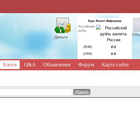
Курс Валют Информер
Российский
рубль
Объ
Деньги
(RUB)
//-//
(USD)
//-//
Блоги
Q&A
Объявления
Форум
Карта сайта