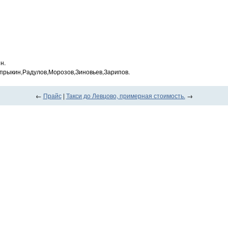
н.
прыкин,Радулов,Морозов,Зиновьев,Зарипов.
←
Прайс
|
Такси до Левцово, примерная стоимость.
→